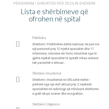
PËRSHKRIM I SHKURTËR PËR SECILIN SHËRBIM
Lista e shërbimeve që
ofrohen në spital
Poliklinika
Shërbimi i Poliklinikës është realizuar de jure me
një personel prej 12 mjekë specialist dhe 17
infermiere, ndonëse de facto mbulohet nga të
gjithë mjekët specialist të spitalit mbas vizitave
tek pacientët e shtruar...
Shërbimi i Imazherisë
Shërbimi i Imazherisë ne SRLezhë është i
përbërë nga një staf aktual prej: 2 mjekësh
specialistë në radiologji që mbulojnë shërbimin
e grafi-skopi scaner dhe ecografise...
Shërbimi i Urgjences