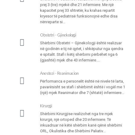
prej 3 (tre) mjekë dhe 21 infermiere. Me një
kapacitet prej 33 shtretër, ku krahas repartit
kryesor të pediatrisë funksionojnë edhe disa
nënreparte si...
Obstetri - Gjinekologji
Shërbimi Obstetri – Gjinekologji është realizuar
në godinën e tij në qytet, i shkëputur nga qendra
e spitalit. Stafi i këtij shërbimi përbëhet nga 6
(gjashtë) mjek dhe 43 infermiere....
Anestezi - Reanimacion
Përformanca e personelit është në nivele të larta,
pavarësisht se stafi i shërbimit është i vogël me 1
(një) mjek Reanimator dhe 7 (shtatë) infermiere...
Kirurgji
Shërbimi Kirurgjise realizohet nga tre mjek
kirurgë, një ortoped dhe 20 infermiere. Të
inkuadruar në këtë shërbim kanë qënë shërbimi
ORL, Okulistika dhe Shërbimi Paliativ...