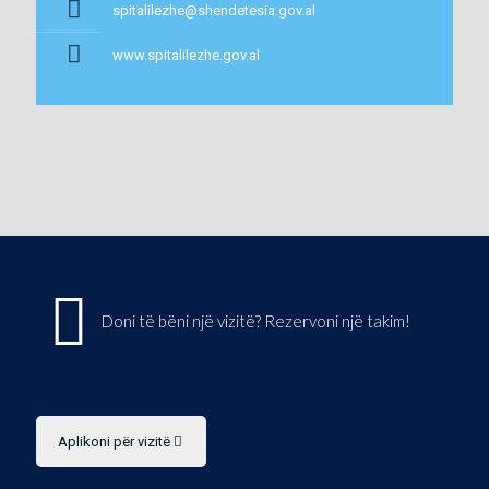
spitalilezhe@shendetesia.gov.al
www.spitalilezhe.gov.al
Doni të bëni një vizitë? Rezervoni një takim!
Aplikoni për vizitë