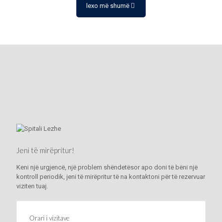
lexo më shumë
Jeni të mirëpritur!
Keni një urgjencë, një problem shëndetësor apo doni të bëni një
kontroll periodik, jeni të mirëpritur të na kontaktoni për të rezervuar
viziten tuaj.
Orari i vizitave