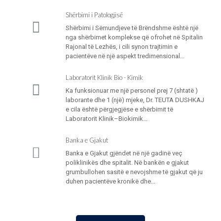
Shërbimi i Patologjisë
Shërbimi i Sëmundjeve të Brëndshme është një
nga shërbimet komplekse që ofrohet në Spitalin
Rajonal të Lezhës, i cili synon trajtimin e
pacientëve në një aspekt tredimensional...
Laboratorit Klinik Bio - Kimik
Ka funksionuar me një personel prej 7 (shtatë )
laborante dhe 1 (një) mjeke, Dr. TEUTA DUSHKAJ
e cila është përgjegjëse e shërbimit të
Laboratorit Klinik–Biokimik...
Banka e Gjakut
Banka e Gjakut gjëndet në një gadinë veç
poliklinikës dhe spitalit. Në bankën e gjakut
grumbullohen sasitë e nevojshme të gjakut që ju
duhen pacientëve kronikë dhe...