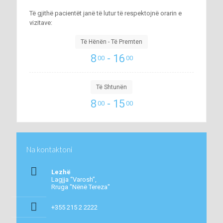
Të gjithë pacientët janë të lutur të respektojnë orarin e
vizitave:
Të Hënën - Të Premten
8
- 16
00
00
Të Shtunën
8
- 15
00
00
Na kontaktoni
Lezhë
Lagjja “Varosh”,
Rruga "Nënë Tereza"
+355 215 2 2222