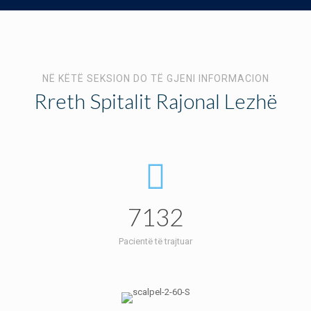
NË KËTË SEKSION DO TË GJENI INFORMACION
Rreth Spitalit Rajonal Lezhë
7132
Pacientë të trajtuar