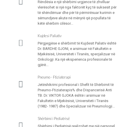
Rëndësia e një shërbimi urgjence të zhvilluar
vlerësohet si një nga faktorët kyç të suksesit për
të shëndërruar dhe për të përmirësuar kurimin e
sëmundjeve akute në mënyrë që popullata të
këtë shërbim cilësor...
Kujdesi Paliativ
Përgjegjëse e shërbimit të Kujdesit Paliativ është
Dr. BARDHE GJONI, e arsimuar në Fakultetin e
Mjekësisë, Universiteti i Tiranës, specjalizuar në
Onkologji .Ka një eksperienca profesionale të
gjërë...
Pneumo - Ftiziaterapi
Jetëshikrimi profesional i Shefit të Shërbimit të
Pneumo-Ftiziaterapis% dhe Dispancerisë Anti
TB. Dr. VIKTOR GJOKA është i arsimuar në
Fakultetin e Mjekësisë, Universiteti i Tiranës
(1982- 1987) dhe Specializuar në Pneumologji...
Shërbimi i Pediatrisë
Shërbimi i Pediatrisë realizohet me një personel