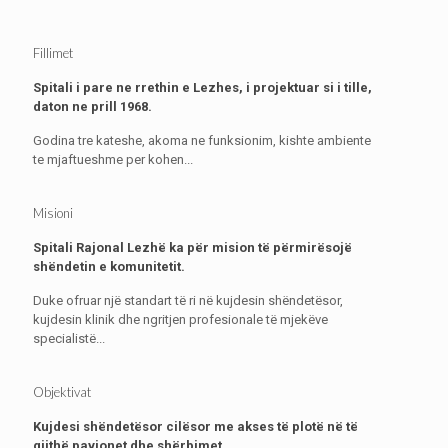
Fillimet
Spitali i pare ne rrethin e Lezhes, i projektuar si i tille,
daton ne prill 1968.
Godina tre kateshe, akoma ne funksionim, kishte ambiente
te mjaftueshme per kohen...
Misioni
Spitali Rajonal Lezhë ka për mision të përmirësojë
shëndetin e komunitetit.
Duke ofruar një standart të ri në kujdesin shëndetësor,
kujdesin klinik dhe ngritjen profesionale të mjekëve
specialistë...
Objektivat
Kujdesi shëndetësor cilësor me akses të plotë në të
gjithë pavionet dhe shërbimet.