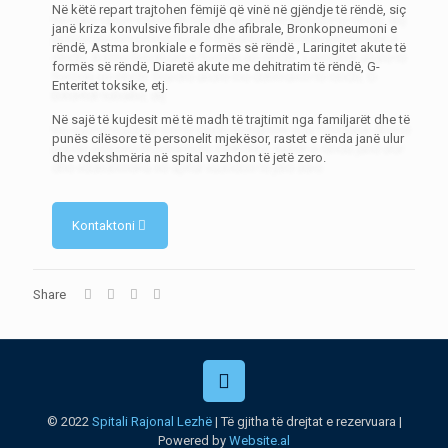
Në këtë repart trajtohen fëmijë që vinë në gjëndje të rëndë, siç
janë kriza konvulsive fibrale dhe afibrale, Bronkopneumoni e
rëndë, Astma bronkiale e formës së rëndë , Laringitet akute të
formës së rëndë, Diaretë akute me dehitratim të rëndë, G-
Enteritet toksike, etj.
Në sajë të kujdesit më të madh të trajtimit nga familjarët dhe të
punës cilësore të personelit mjekësor, rastet e rënda janë ulur
dhe vdekshmëria në spital vazhdon të jetë zero.
Kontaktoni
Share
© 2022
Spitali Rajonal Lezhë
| Të gjitha të drejtat e rezervuara |
Powered by
Website.al