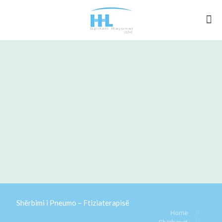
Shërbimi i Pneumo – Ftiziaterapisë
Home