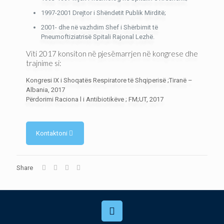
1997-2001 Drejtor i Shëndetit Publik Mirditë;
2001- dhe në vazhdim Shef i Shërbimit të
Pneumoftiziatrisë Spitali Rajonal Lezhë.
Viti 2017 konsiton në pjesëmarrjen në kongrese dhe
trajnime si:
Kongresi IX i Shoqatës Respiratore të Shqiperisë ;Tiranë –
Albania, 2017
Përdorimi Raciona l i Antibiotikëve ; FM;UT, 2017
Kontaktoni
Share