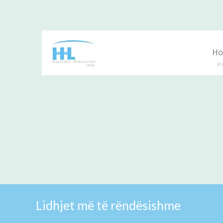
H
K
Lidhjet më të rëndësishme