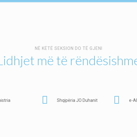
NË KËTË SEKSION DO TË GJENI
Lidhjet më të rëndësishm
istria
Shqipëria JO Duhanit
e-A