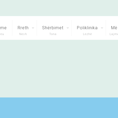
ome
Rreth
Shërbimet
Poliklinika
Më 
reu
Nesh
Tona
Lezhë
Lajme