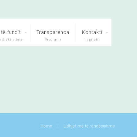
të fundit
Transparenca
Kontakti
 & aktivitete
Programi
I spitalit
Home
Lidhjet më të rëndësishme